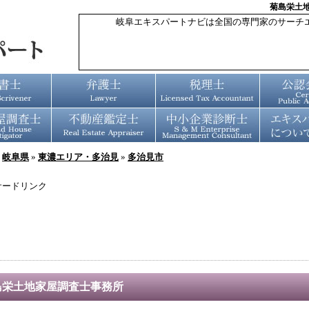
菊島栄土
岐阜エキスパートナビは全国の専門家のサーチ
»
岐阜県
»
東濃エリア・多治見
»
多治見市
サードリンク
島栄土地家屋調査士事務所