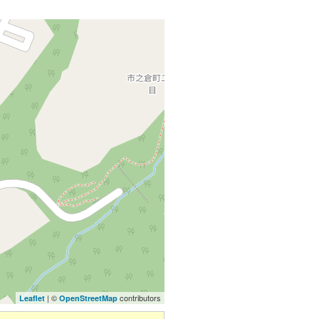
| ©
contributors
Leaflet
OpenStreetMap