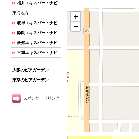
福井エキスパートナビ
東海地方
+
岐阜エキスパートナビ
−
静岡エキスパートナビ
愛知エキスパートナビ
三重エキスパートナビ
大阪のビアガーデン
東京のビアガーデン
スポンサードリンク