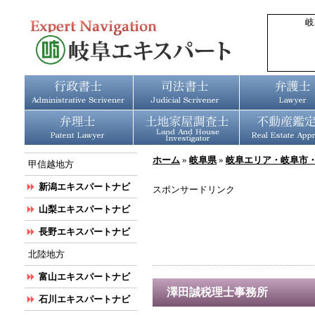
岐
ホーム
»
岐阜県
»
岐阜エリア・岐阜市
甲信越地方
新潟エキスパートナビ
スポンサードリンク
山梨エキスパートナビ
長野エキスパートナビ
北陸地方
富山エキスパートナビ
澤田誠税理士事務所
石川エキスパートナビ