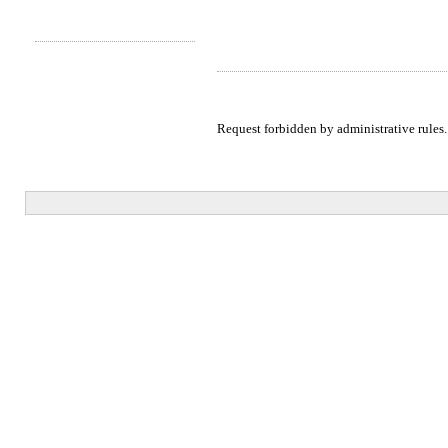
Request forbidden by administrative rules.