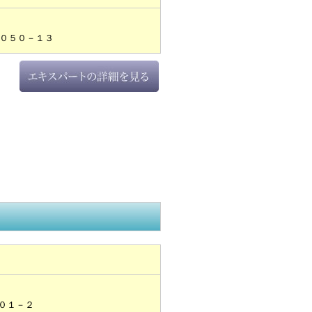
０５０－１３
０１－２