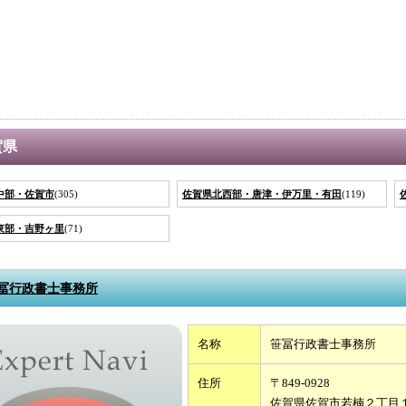
賀県
中部・佐賀市
(305)
佐賀県北西部・唐津・伊万里・有田
(119)
東部・吉野ヶ里
(71)
冨行政書士事務所
名称
笹冨行政書士事務所
住所
〒849-0928
佐賀県佐賀市若楠２丁目