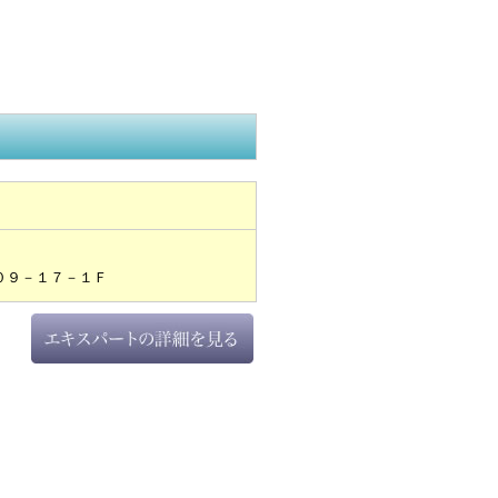
０９－１７－１Ｆ