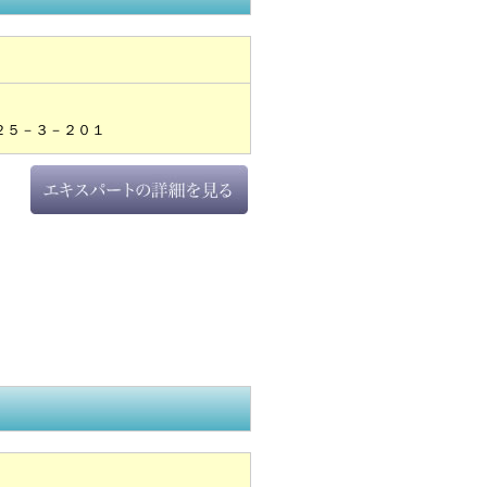
２５－３－２０１