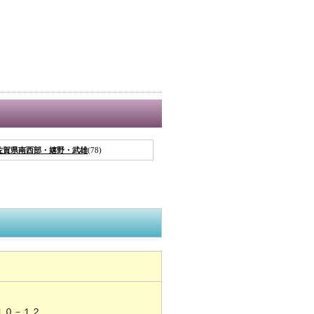
佐賀県南西部・嬉野・武雄
(78)
１０－１２