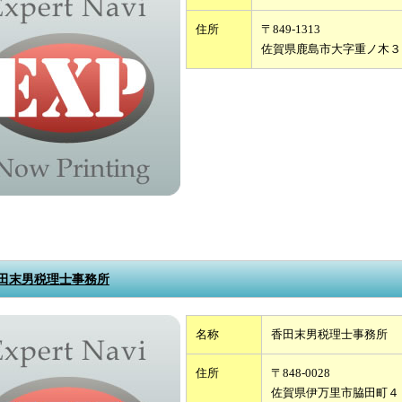
住所
〒849-1313
佐賀県鹿島市大字重ノ木３
田末男税理士事務所
名称
香田末男税理士事務所
住所
〒848-0028
佐賀県伊万里市脇田町４